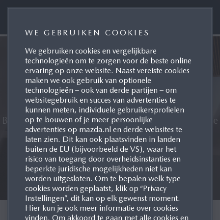
WE GEBRUIKEN COOKIES
We gebruiken cookies en vergelijkbare
technologieën om te zorgen voor de beste online
ervaring op onze website. Naast vereiste cookies
maken we ook gebruik van optionele
SNEAK PREVIEW VOLLEDIG
technologieën – ook van derde partijen – om
NIEUWE MAZDA CX-6e
websitegebruik en succes van advertenties te
kunnen meten, individuele gebruikersprofielen
Binnenkort ook bij een Mazda-dealer bij jou in de
op te bouwen of je meer persoonlijke
advertenties op mazda.nl en derde websites te
buurt.
laten zien. Dit kan ook plaatsvinden in landen
buiten de EU (bijvoorbeeld de VS), waar het
risico van toegang door overheidsinstanties en
beperkte juridische mogelijkheden niet kan
worden uitgesloten. Om te bepalen welk type
cookies worden geplaatst, klik op “Privacy
Instellingen”, dit kan op elk gewenst moment.
Hier kun je ook meer informatie over cookies
vinden. Om akkoord te gaan met alle cookies en