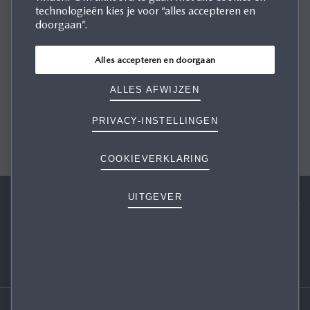
BEDANKT VOOR JE INTERESSE
technologieën kies je voor “alles accepteren en
doorgaan”.
Helaas, alle tijdsloten zijn vol. Je ontvangt binnen enkele
dagen nieuwe mogelijkheden om de volledig nieuwe Mazda
Alles accepteren en doorgaan
CX-6e zelf te ervaren.
ALLES AFWIJZEN
PRIVACY-INSTELLINGEN
COOKIEVERKLARING
UITGEVER
VOLG ONS OP: